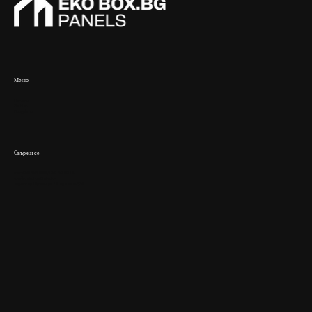
Меню
Начало
За Нас
Продукти
Свържи се
тел:
088 484 6666
/
089 783 6902
имейл:
ekobox@abv.bg
адрес:
гр. Шумен, ул. "Дедеагач", 34